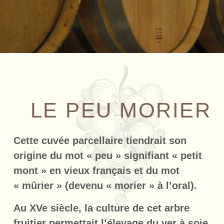
LE PEU MORIER
Cette cuvée parcellaire tiendrait son
origine du mot « peu » signifiant « petit
mont » en vieux français et du mot
« mûrier » (devenu « morier » à l’oral).
Au XVe siècle, la culture de cet arbre
fruitier permettait l’élevage du ver à soie